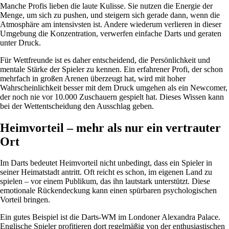
Manche Profis lieben die laute Kulisse. Sie nutzen die Energie der
Menge, um sich zu pushen, und steigern sich gerade dann, wenn die
Atmosphäre am intensivsten ist. Andere wiederum verlieren in dieser
Umgebung die Konzentration, verwerfen einfache Darts und geraten
unter Druck.
Für Wettfreunde ist es daher entscheidend, die Persönlichkeit und
mentale Stärke der Spieler zu kennen. Ein erfahrener Profi, der schon
mehrfach in großen Arenen überzeugt hat, wird mit hoher
Wahrscheinlichkeit besser mit dem Druck umgehen als ein Newcomer,
der noch nie vor 10.000 Zuschauern gespielt hat. Dieses Wissen kann
bei der Wettentscheidung den Ausschlag geben.
Heimvorteil – mehr als nur ein vertrauter
Ort
Im Darts bedeutet Heimvorteil nicht unbedingt, dass ein Spieler in
seiner Heimatstadt antritt. Oft reicht es schon, im eigenen Land zu
spielen – vor einem Publikum, das ihn lautstark unterstützt. Diese
emotionale Rückendeckung kann einen spürbaren psychologischen
Vorteil bringen.
Ein gutes Beispiel ist die Darts-WM im Londoner Alexandra Palace.
Englische Spieler profitieren dort regelmäßig von der enthusiastischen