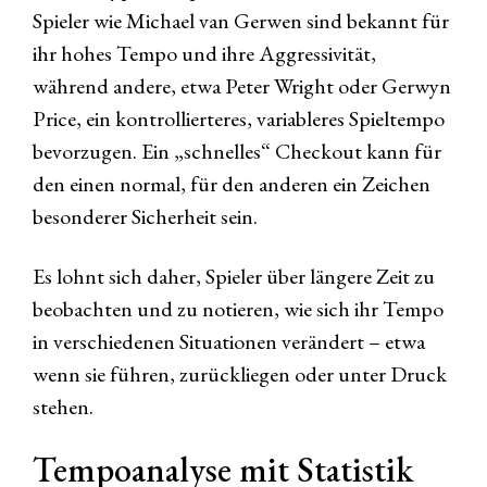
Spieler wie Michael van Gerwen sind bekannt für
ihr hohes Tempo und ihre Aggressivität,
während andere, etwa Peter Wright oder Gerwyn
Price, ein kontrollierteres, variableres Spieltempo
bevorzugen. Ein „schnelles“ Checkout kann für
den einen normal, für den anderen ein Zeichen
besonderer Sicherheit sein.
Es lohnt sich daher, Spieler über längere Zeit zu
beobachten und zu notieren, wie sich ihr Tempo
in verschiedenen Situationen verändert – etwa
wenn sie führen, zurückliegen oder unter Druck
stehen.
Tempoanalyse mit Statistik