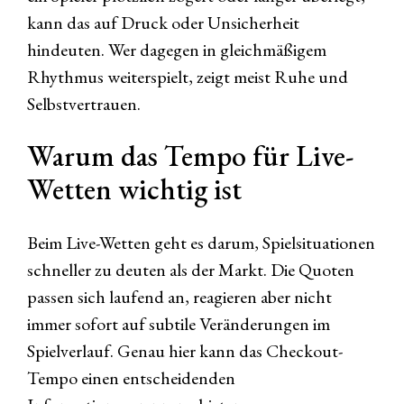
kann das auf Druck oder Unsicherheit
hindeuten. Wer dagegen in gleichmäßigem
Rhythmus weiterspielt, zeigt meist Ruhe und
Selbstvertrauen.
Warum das Tempo für Live-
Wetten wichtig ist
Beim Live-Wetten geht es darum, Spielsituationen
schneller zu deuten als der Markt. Die Quoten
passen sich laufend an, reagieren aber nicht
immer sofort auf subtile Veränderungen im
Spielverlauf. Genau hier kann das Checkout-
Tempo einen entscheidenden