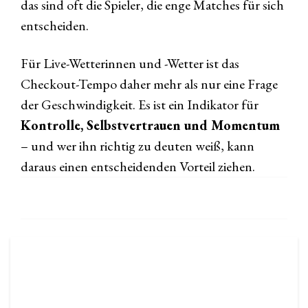
das sind oft die Spieler, die enge Matches für sich
entscheiden.
Für Live-Wetterinnen und -Wetter ist das
Checkout-Tempo daher mehr als nur eine Frage
der Geschwindigkeit. Es ist ein Indikator für
Kontrolle, Selbstvertrauen und Momentum
– und wer ihn richtig zu deuten weiß, kann
daraus einen entscheidenden Vorteil ziehen.