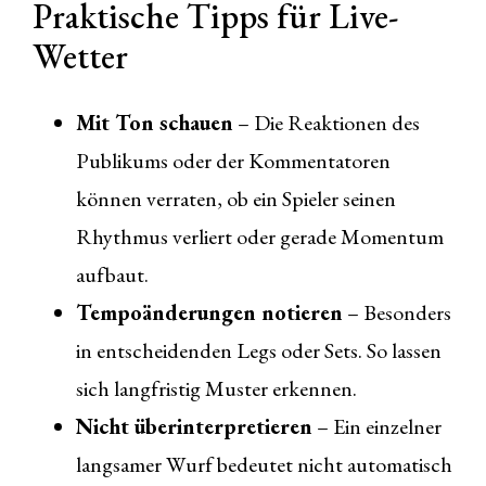
Praktische Tipps für Live-
Wetter
Mit Ton schauen
– Die Reaktionen des
Publikums oder der Kommentatoren
können verraten, ob ein Spieler seinen
Rhythmus verliert oder gerade Momentum
aufbaut.
Tempoänderungen notieren
– Besonders
in entscheidenden Legs oder Sets. So lassen
sich langfristig Muster erkennen.
Nicht überinterpretieren
– Ein einzelner
langsamer Wurf bedeutet nicht automatisch