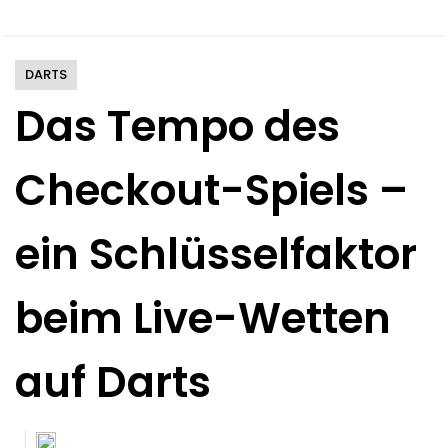
DARTS
Das Tempo des
Checkout-Spiels –
ein Schlüsselfaktor
beim Live-Wetten
auf Darts