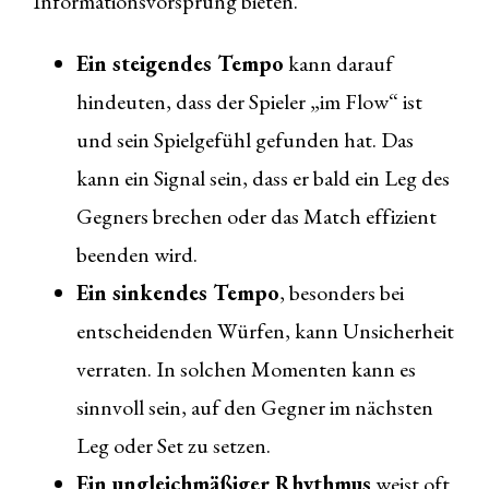
Informationsvorsprung bieten.
Ein steigendes Tempo
kann darauf
hindeuten, dass der Spieler „im Flow“ ist
und sein Spielgefühl gefunden hat. Das
kann ein Signal sein, dass er bald ein Leg des
Gegners brechen oder das Match effizient
beenden wird.
Ein sinkendes Tempo
, besonders bei
entscheidenden Würfen, kann Unsicherheit
verraten. In solchen Momenten kann es
sinnvoll sein, auf den Gegner im nächsten
Leg oder Set zu setzen.
Ein ungleichmäßiger Rhythmus
weist oft