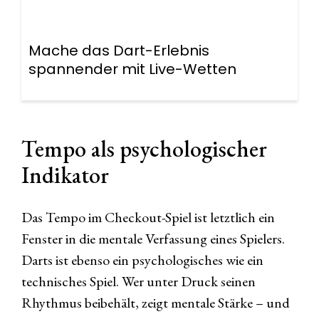
Mache das Dart-Erlebnis
spannender mit Live-Wetten
Tempo als psychologischer
Indikator
Das Tempo im Checkout-Spiel ist letztlich ein
Fenster in die mentale Verfassung eines Spielers.
Darts ist ebenso ein psychologisches wie ein
technisches Spiel. Wer unter Druck seinen
Rhythmus beibehält, zeigt mentale Stärke – und