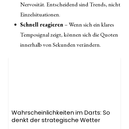
Nervosität. Entscheidend sind Trends, nicht
Einzelsituationen.
Schnell reagieren
– Wenn sich ein klares
Temposignal zeigt, können sich die Quoten
innerhalb von Sekunden verändern.
Wahrscheinlichkeiten im Darts: So
denkt der strategische Wetter