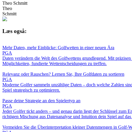
Theo Schmitt
Theo
Schmitt
Læs også:
Mehr Daten, mehr Einblicke: Golfwetten in einer neuen Ära
PGA
Daten verändern die Welt des Golfwettens grundlegend. Mit präzisen St
Möglichkeiten, fundierte Wettentscheidungen zu treffen.
Relevanz oder Rauschen? Lernen Sie, Ihre Golfdaten zu sortieren
PGA
Moderne Golfer sammeln unzählige Daten – doch welche Zahlen sind wi
Spiel strategisch zu optimieren.
Passe deine Strategie an den Spielertyp an
PGA
Jeder Golfer tickt anders – und genau darin liegt der Schlüssel zum E
richtigen Mischung aus Datenanalyse und Intuition dein Spiel auf das 
Vermeiden Sie die Überinterpretation kleiner Datenmengen in Golf-W