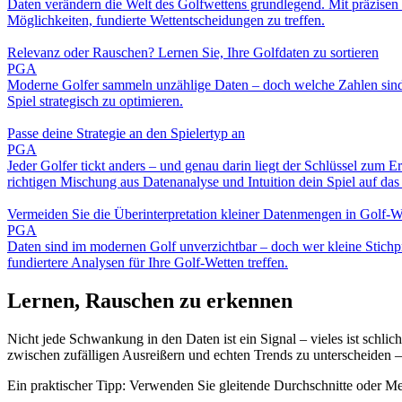
Daten verändern die Welt des Golfwettens grundlegend. Mit präzisen St
Möglichkeiten, fundierte Wettentscheidungen zu treffen.
Relevanz oder Rauschen? Lernen Sie, Ihre Golfdaten zu sortieren
PGA
Moderne Golfer sammeln unzählige Daten – doch welche Zahlen sind wi
Spiel strategisch zu optimieren.
Passe deine Strategie an den Spielertyp an
PGA
Jeder Golfer tickt anders – und genau darin liegt der Schlüssel zum E
richtigen Mischung aus Datenanalyse und Intuition dein Spiel auf das 
Vermeiden Sie die Überinterpretation kleiner Datenmengen in Golf-W
PGA
Daten sind im modernen Golf unverzichtbar – doch wer kleine Stichpro
fundiertere Analysen für Ihre Golf-Wetten treffen.
Lernen, Rauschen zu erkennen
Nicht jede Schwankung in den Daten ist ein Signal – vieles ist schlic
zwischen zufälligen Ausreißern und echten Trends zu unterscheiden – 
Ein praktischer Tipp: Verwenden Sie gleitende Durchschnitte oder Medi