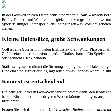
In der Golfwelt spielen Daten heute eine zentrale Rolle – sowohl bei
Profis, Trainern und Wettfreunden gleichermaßen genutzt, um Leistu
Spielerleistungen unter speziellen Bedingungen – ist Vorsicht gebote
ziehen.
Kleine Datensätze, große Schwankungen
Golf ist eine Sportart mit vielen Einflussfaktoren: Wind, Platzbesch
Zufälle einen überproportional großen Einfluss haben. Ein Spieler, d
oder schlicht Glück handeln.
Statistisch gesehen nimmt die Streuung ab, je größer die Datenmenge i
Eine einzelne Turnierleistung sagt selten etwas über das wahre Leistu
Kontext ist entscheidend
Ein häufiger Fehler in Golf-Wettanalysen besteht darin, den Kontext d
haben. Ein anderer mit niedrigeren Werten könnte auf engen, anspru
irreführend.
Fragen Sie sich daher immer:
Unter welchen Bedingungen wurden dies