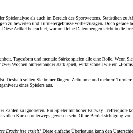
 der Spielanalyse als auch im Bereich des Sportwettens. Statistiken zu
ngen zu bewerten und Turnierergebnisse vorherzusagen. Doch gerade be
n. Diese Artikel beleuchtet, warum kleine Datenmengen leicht in die Ir
affenheit, Tagesform und mentale Stärke spielen alle eine Rolle. Wenn 
er zwei Wochen hintereinander stark spielt, wirkt schnell wie ein „For
st. Deshalb sollten Sie immer längere Zeiträume und mehrere Turniere b
ngsniveau eines Spielers aus.
er Zahlen zu ignorieren. Ein Spieler mit hoher Fairway-Trefferquote kön
chsvollen Kursen unterwegs gewesen sein. Ohne Berücksichtigung von P
e Ergebnisse erzielt?
Diese einfache Überlegung kann den Unterschied