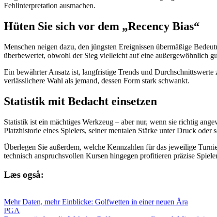
Fehlinterpretation ausmachen.
Hüten Sie sich vor dem „Recency Bias“
Menschen neigen dazu, den jüngsten Ereignissen übermäßige Bedeutu
überbewertet, obwohl der Sieg vielleicht auf eine außergewöhnlich g
Ein bewährter Ansatz ist, langfristige Trends und Durchschnittswerte zu
verlässlichere Wahl als jemand, dessen Form stark schwankt.
Statistik mit Bedacht einsetzen
Statistik ist ein mächtiges Werkzeug – aber nur, wenn sie richtig ang
Platzhistorie eines Spielers, seiner mentalen Stärke unter Druck ode
Überlegen Sie außerdem, welche Kennzahlen für das jeweilige Turnier
technisch anspruchsvollen Kursen hingegen profitieren präzise Spiele
Læs også:
Mehr Daten, mehr Einblicke: Golfwetten in einer neuen Ära
PGA