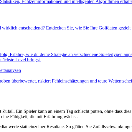
atistiken, Echtzeitinformationen und intelligenten Algorithmen erhalte
rklich entscheidend? Entdecken Sie, wie Sie Ihre Golfdaten gezielt a
rfolg. Erfahre, wie du deine Strategie an verschiedene Spielertypen anp
nächste Level bringst.
ettanalysen
ben überbewertet, riskiert Fehleinschätzungen und teure Wettentscheid
ht Zufall. Ein Spieler kann an einem Tag schlecht putten, ohne dass die
eine Fähigkeit, die mit Erfahrung wächst.
anwerte statt einzelner Resultate. So glätten Sie Zufallsschwankungen 