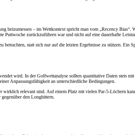
ng beizumessen – im Wettkontext spricht man vom „Recency Bias“. Wen
ute Puttwoche zurückzuführen war und nicht auf eine dauerhafte Leistu
 betrachten, statt sich nur auf die letzten Ergebnisse zu stützen. Ein S
ewendet wird. In der Golfwettanalyse sollten quantitative Daten stets mi
r seiner Anpassungsfähigkeit an unterschiedliche Bedingungen.
 wirklich relevant sind. Auf einem Platz mit vielen Par-5-Löchern kan
r gegenüber den Longhittern.