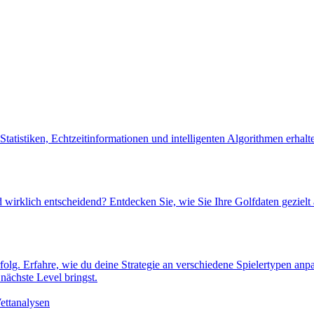
atistiken, Echtzeitinformationen und intelligenten Algorithmen erhalte
rklich entscheidend? Entdecken Sie, wie Sie Ihre Golfdaten gezielt a
rfolg. Erfahre, wie du deine Strategie an verschiedene Spielertypen anp
nächste Level bringst.
ettanalysen