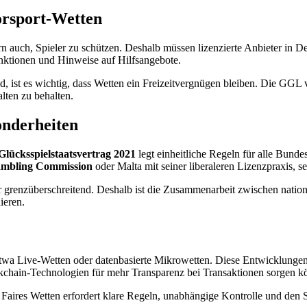
orsport-Wetten
dern auch, Spieler zu schützen. Deshalb müssen lizenzierte Anbieter 
unktionen und Hinweise auf Hilfsangebote.
st es wichtig, dass Wetten ein Freizeitvergnügen bleiben. Die GGL ver
lten zu behalten.
onderheiten
Glücksspielstaatsvertrag 2021
legt einheitliche Regeln für alle Bund
mbling Commission
oder Malta mit seiner liberaleren Lizenzpraxis, s
eter grenzüberschreitend. Deshalb ist die Zusammenarbeit zwischen nat
ieren.
 etwa Live-Wetten oder datenbasierte Mikrowetten. Diese Entwicklungen
ckchain-Technologien für mehr Transparenz bei Transaktionen sorgen k
aires Wetten erfordert klare Regeln, unabhängige Kontrolle und den Sc