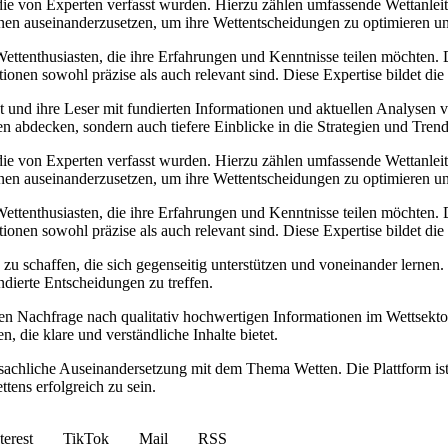
die von Experten verfasst wurden. Hierzu zählen umfassende Wettanleitu
onen auseinanderzusetzen, um ihre Wettentscheidungen zu optimieren un
ettenthusiasten, die ihre Erfahrungen und Kenntnisse teilen möchten. 
tionen sowohl präzise als auch relevant sind. Diese Expertise bildet di
 und ihre Leser mit fundierten Informationen und aktuellen Analysen ver
en abdecken, sondern auch tiefere Einblicke in die Strategien und Tren
die von Experten verfasst wurden. Hierzu zählen umfassende Wettanleitu
onen auseinanderzusetzen, um ihre Wettentscheidungen zu optimieren un
ettenthusiasten, die ihre Erfahrungen und Kenntnisse teilen möchten. 
tionen sowohl präzise als auch relevant sind. Diese Expertise bildet di
zu schaffen, die sich gegenseitig unterstützen und voneinander lernen
undierte Entscheidungen zu treffen.
nden Nachfrage nach qualitativ hochwertigen Informationen im Wettsekt
, die klare und verständliche Inhalte bietet.
 sachliche Auseinandersetzung mit dem Thema Wetten. Die Plattform ist
ens erfolgreich zu sein.
terest
TikTok
Mail
RSS