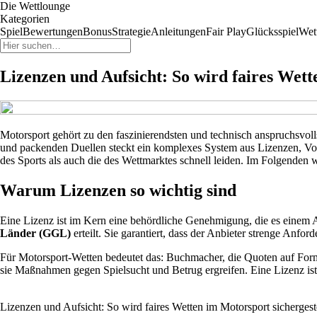
Die Wettlounge
Kategorien
Spiel
Bewertungen
Bonus
Strategie
Anleitungen
Fair Play
Glücksspiel
Wet
Lizenzen und Aufsicht: So wird faires Wett
Motorsport gehört zu den faszinierendsten und technisch anspruchsvoll
und packenden Duellen steckt ein komplexes System aus Lizenzen, Vorsc
des Sports als auch die des Wettmarktes schnell leiden. Im Folgenden 
Warum Lizenzen so wichtig sind
Eine Lizenz ist im Kern eine behördliche Genehmigung, die es einem An
Länder (GGL)
erteilt. Sie garantiert, dass der Anbieter strenge Anfor
Für Motorsport-Wetten bedeutet das: Buchmacher, die Quoten auf For
sie Maßnahmen gegen Spielsucht und Betrug ergreifen. Eine Lizenz ist al
Lizenzen und Aufsicht: So wird faires Wetten im Motorsport sichergeste