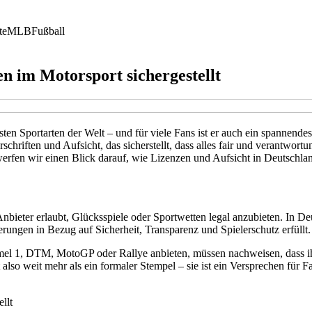
te
MLB
Fußball
en im Motorsport sichergestellt
sten Sportarten der Welt – und für viele Fans ist er auch ein spannen
hriften und Aufsicht, das sicherstellt, dass alles fair und verantwor
werfen wir einen Blick darauf, wie Lizenzen und Aufsicht in Deutschlan
bieter erlaubt, Glücksspiele oder Sportwetten legal anzubieten. In De
derungen in Bezug auf Sicherheit, Transparenz und Spielerschutz erfüllt.
mel 1, DTM, MotoGP oder Rallye anbieten, müssen nachweisen, dass ih
so weit mehr als ein formaler Stempel – sie ist ein Versprechen für Fai
llt