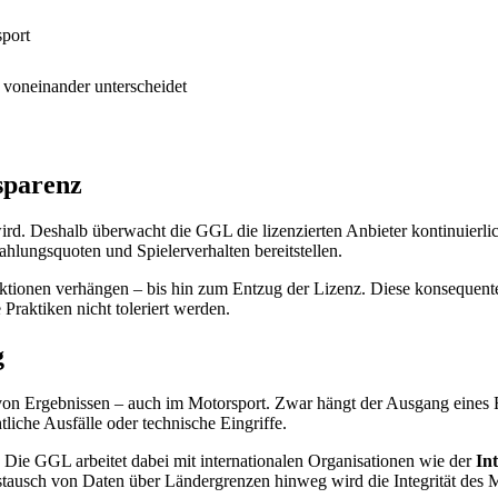
sport
 voneinander unterscheidet
sparenz
rt wird. Deshalb überwacht die GGL die lizenzierten Anbieter kontinuier
ahlungsquoten und Spielerverhalten bereitstellen.
ionen verhängen – bis hin zum Entzug der Lizenz. Diese konsequente Au
 Praktiken nicht toleriert werden.
g
 von Ergebnissen – auch im Motorsport. Zwar hängt der Ausgang eines R
liche Ausfälle oder technische Eingriffe.
n. Die GGL arbeitet dabei mit internationalen Organisationen wie der
In
tausch von Daten über Ländergrenzen hinweg wird die Integrität des M