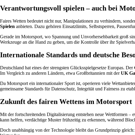
Verantwortungsvoll spielen – auch bei Mot
Faires Wetten bedeutet nicht nur, Manipulationen zu verhindern, son
Spielen
anbieten. Dazu gehören Einsatzlimits, Selbstsperren, Pausenf
Gerade im Motorsport, wo Spannung und Unvorhersehbarkeit groß sind, i
Werkzeuge an die Hand zu geben, um die Kontrolle über ihr Spielverha
Internationale Standards und deutsche Bes
Deutschland hat eines der strengsten Glücksspielgesetze Europas. Der
Im Vergleich zu anderen Ländern, etwa Großbritannien mit der
UK Ga
Da Motorsport ein internationaler Sport ist, operieren viele Wettanbi
gemeinsame Standards für Datenschutz, Integrität und Fairness zu etabl
Zukunft des fairen Wettens im Motorsport
Mit der fortschreitenden Digitalisierung entstehen neue Wettformen –
kann helfen, verdächtige Muster frühzeitig zu erkennen, während Blo
Doch unabhängig von der Technologie bleibt das Grundprinzip gleich: F