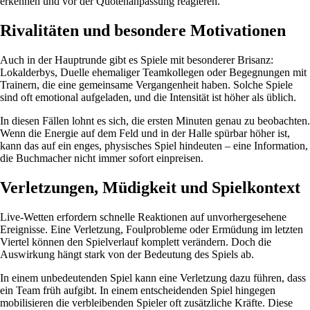
erkennen und vor der Quotenanpassung reagieren.
Rivalitäten und besondere Motivationen
Auch in der Hauptrunde gibt es Spiele mit besonderer Brisanz:
Lokalderbys, Duelle ehemaliger Teamkollegen oder Begegnungen mit
Trainern, die eine gemeinsame Vergangenheit haben. Solche Spiele
sind oft emotional aufgeladen, und die Intensität ist höher als üblich.
In diesen Fällen lohnt es sich, die ersten Minuten genau zu beobachten.
Wenn die Energie auf dem Feld und in der Halle spürbar höher ist,
kann das auf ein enges, physisches Spiel hindeuten – eine Information,
die Buchmacher nicht immer sofort einpreisen.
Verletzungen, Müdigkeit und Spielkontext
Live-Wetten erfordern schnelle Reaktionen auf unvorhergesehene
Ereignisse. Eine Verletzung, Foulprobleme oder Ermüdung im letzten
Viertel können den Spielverlauf komplett verändern. Doch die
Auswirkung hängt stark von der Bedeutung des Spiels ab.
In einem unbedeutenden Spiel kann eine Verletzung dazu führen, dass
ein Team früh aufgibt. In einem entscheidenden Spiel hingegen
mobilisieren die verbleibenden Spieler oft zusätzliche Kräfte. Diese