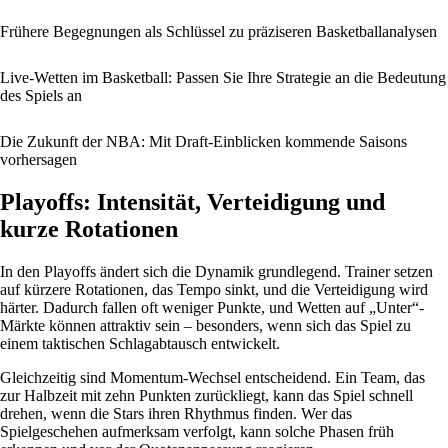
Frühere Begegnungen als Schlüssel zu präziseren Basketballanalysen
Live-Wetten im Basketball: Passen Sie Ihre Strategie an die Bedeutung
des Spiels an
Die Zukunft der NBA: Mit Draft‑Einblicken kommende Saisons
vorhersagen
Playoffs: Intensität, Verteidigung und
kurze Rotationen
In den Playoffs ändert sich die Dynamik grundlegend. Trainer setzen
auf kürzere Rotationen, das Tempo sinkt, und die Verteidigung wird
härter. Dadurch fallen oft weniger Punkte, und Wetten auf „Unter“-
Märkte können attraktiv sein – besonders, wenn sich das Spiel zu
einem taktischen Schlagabtausch entwickelt.
Gleichzeitig sind Momentum-Wechsel entscheidend. Ein Team, das
zur Halbzeit mit zehn Punkten zurückliegt, kann das Spiel schnell
drehen, wenn die Stars ihren Rhythmus finden. Wer das
Spielgeschehen aufmerksam verfolgt, kann solche Phasen früh