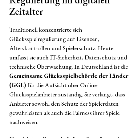
Regulierung im digitalen
Zeitalter
Traditionell konzentrierte sich
Glücksspielregulierung auf Lizenzen,
Alterskontrollen und Spielerschutz. Heute
umfasst sie auch IT-Sicherheit, Datenschutz und
technische Überwachung. In Deutschland ist die
Gemeinsame Glücksspielbehörde der Länder
(GGL)
für die Aufsicht über Online-
Glücksspielanbieter zuständig. Sie verlangt, dass
Anbieter sowohl den Schutz der Spielerdaten
gewährleisten als auch die Fairness ihrer Spiele
nachweisen.