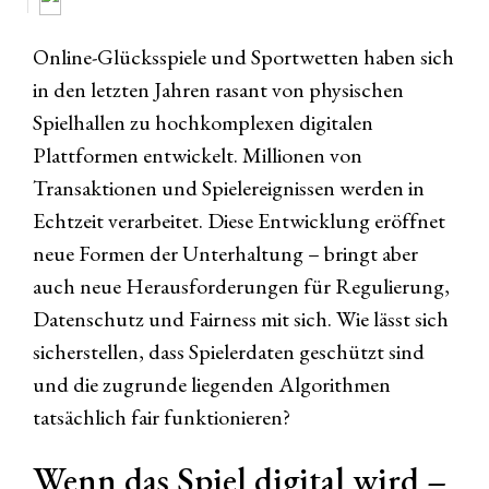
Online-Glücksspiele und Sportwetten haben sich
in den letzten Jahren rasant von physischen
Spielhallen zu hochkomplexen digitalen
Plattformen entwickelt. Millionen von
Transaktionen und Spielereignissen werden in
Echtzeit verarbeitet. Diese Entwicklung eröffnet
neue Formen der Unterhaltung – bringt aber
auch neue Herausforderungen für Regulierung,
Datenschutz und Fairness mit sich. Wie lässt sich
sicherstellen, dass Spielerdaten geschützt sind
und die zugrunde liegenden Algorithmen
tatsächlich fair funktionieren?
Wenn das Spiel digital wird –