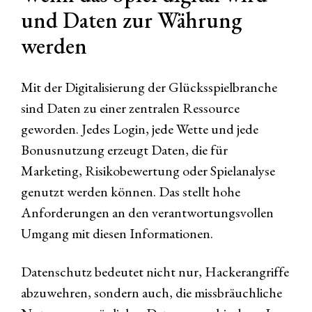
und Daten zur Währung
werden
Mit der Digitalisierung der Glücksspielbranche
sind Daten zu einer zentralen Ressource
geworden. Jedes Login, jede Wette und jede
Bonusnutzung erzeugt Daten, die für
Marketing, Risikobewertung oder Spielanalyse
genutzt werden können. Das stellt hohe
Anforderungen an den verantwortungsvollen
Umgang mit diesen Informationen.
Datenschutz bedeutet nicht nur, Hackerangriffe
abzuwehren, sondern auch, die missbräuchliche