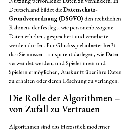
Nutzung persönlicher Daten zu verhindern. In
Deutschland bildet die
Datenschutz-
Grundverordnung (DSGVO)
den rechtlichen
Rahmen, der festlegt, wie personenbezogene
Daten erhoben, gespeichert und verarbeitet
werden dürfen. Für Glücksspielanbieter heißt
das: Sie müssen transparent darlegen, wie Daten
verwendet werden, und Spielerinnen und
Spielern ermöglichen, Auskunft über ihre Daten
zu erhalten oder deren Löschung zu verlangen.
Die Rolle der Algorithmen –
von Zufall zu Vertrauen
Algorithmen sind das Herzstück moderner