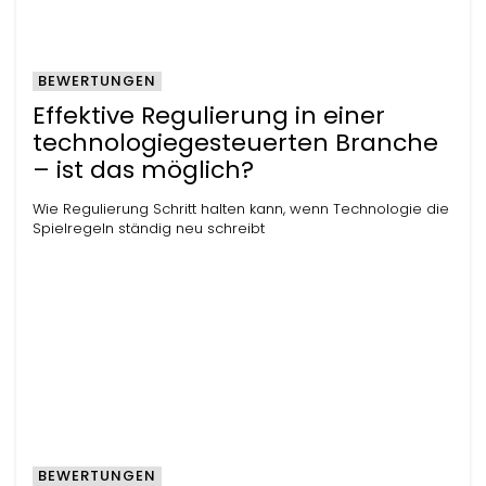
BEWERTUNGEN
Effektive Regulierung in einer
technologiegesteuerten Branche
– ist das möglich?
Wie Regulierung Schritt halten kann, wenn Technologie die
Spielregeln ständig neu schreibt
BEWERTUNGEN