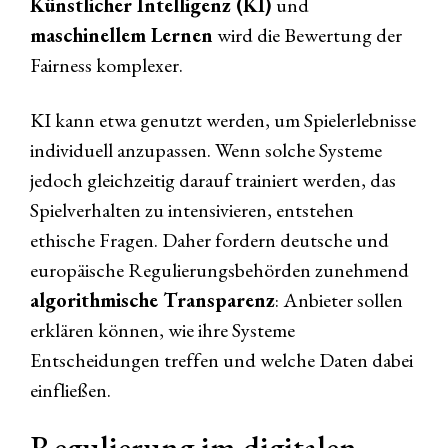
Künstlicher Intelligenz (KI)
und
maschinellem Lernen
wird die Bewertung der
Fairness komplexer.
KI kann etwa genutzt werden, um Spielerlebnisse
individuell anzupassen. Wenn solche Systeme
jedoch gleichzeitig darauf trainiert werden, das
Spielverhalten zu intensivieren, entstehen
ethische Fragen. Daher fordern deutsche und
europäische Regulierungsbehörden zunehmend
algorithmische Transparenz
: Anbieter sollen
erklären können, wie ihre Systeme
Entscheidungen treffen und welche Daten dabei
einfließen.