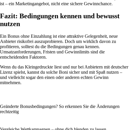
ist – ein Marketingangebot, nicht eine sichere Gewinnchance.
Fazit: Bedingungen kennen und bewusst
nutzen
Ein Bonus ohne Einzahlung ist eine attraktive Gelegenheit, neue
Anbieter risikofrei auszuprobieren. Doch um wirklich davon zu
profitieren, solltest du die Bedingungen genau kennen.
Umsatzanforderungen, Fristen und Gewinnlimits sind die
entscheidenden Faktoren.
Wenn du das Kleingedruckte liest und nur bei Anbietern mit deutscher
Lizenz spielst, kannst du solche Boni sicher und mit Spaß nutzen –
und vielleicht sogar den einen oder anderen echten Gewinn
mitnehmen.
Geänderte Bonusbedingungen? So erkennen Sie die Änderungen
rechtzeitig
Vergleiche Wettkampagnen – ohne dich blenden zu lassen