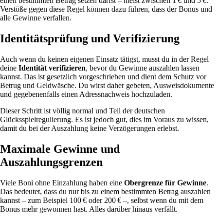
einen bestimmten Betrag setzen darfst – meist zwischen 1 € und 5 €.
Verstöße gegen diese Regel können dazu führen, dass der Bonus und
alle Gewinne verfallen.
Identitätsprüfung und Verifizierung
Auch wenn du keinen eigenen Einsatz tätigst, musst du in der Regel
deine
Identität verifizieren
, bevor du Gewinne auszahlen lassen
kannst. Das ist gesetzlich vorgeschrieben und dient dem Schutz vor
Betrug und Geldwäsche. Du wirst daher gebeten, Ausweisdokumente
und gegebenenfalls einen Adressnachweis hochzuladen.
Dieser Schritt ist völlig normal und Teil der deutschen
Glücksspielregulierung. Es ist jedoch gut, dies im Voraus zu wissen,
damit du bei der Auszahlung keine Verzögerungen erlebst.
Maximale Gewinne und
Auszahlungsgrenzen
Viele Boni ohne Einzahlung haben eine
Obergrenze für Gewinne
.
Das bedeutet, dass du nur bis zu einem bestimmten Betrag auszahlen
kannst – zum Beispiel 100 € oder 200 € –, selbst wenn du mit dem
Bonus mehr gewonnen hast. Alles darüber hinaus verfällt.