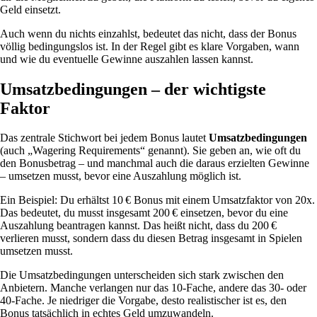
Geld einsetzt.
Auch wenn du nichts einzahlst, bedeutet das nicht, dass der Bonus
völlig bedingungslos ist. In der Regel gibt es klare Vorgaben, wann
und wie du eventuelle Gewinne auszahlen lassen kannst.
Umsatzbedingungen – der wichtigste
Faktor
Das zentrale Stichwort bei jedem Bonus lautet
Umsatzbedingungen
(auch „Wagering Requirements“ genannt). Sie geben an, wie oft du
den Bonusbetrag – und manchmal auch die daraus erzielten Gewinne
– umsetzen musst, bevor eine Auszahlung möglich ist.
Ein Beispiel: Du erhältst 10 € Bonus mit einem Umsatzfaktor von 20x.
Das bedeutet, du musst insgesamt 200 € einsetzen, bevor du eine
Auszahlung beantragen kannst. Das heißt nicht, dass du 200 €
verlieren musst, sondern dass du diesen Betrag insgesamt in Spielen
umsetzen musst.
Die Umsatzbedingungen unterscheiden sich stark zwischen den
Anbietern. Manche verlangen nur das 10-Fache, andere das 30- oder
40-Fache. Je niedriger die Vorgabe, desto realistischer ist es, den
Bonus tatsächlich in echtes Geld umzuwandeln.