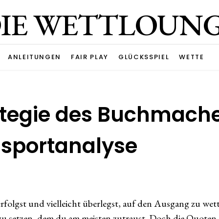
IE WETTLOUN
ANLEITUNGEN
FAIR PLAY
GLÜCKSSPIEL
WETTE
rategie des Buchmach
dsportanalyse
lgst und vielleicht überlegst, auf den Ausgang zu wette
zu setzen, dem du am meisten zutraust. Doch die Quoten 