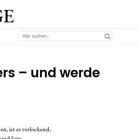
GE
ers – und werde
n, ist es verlockend,
sind kein